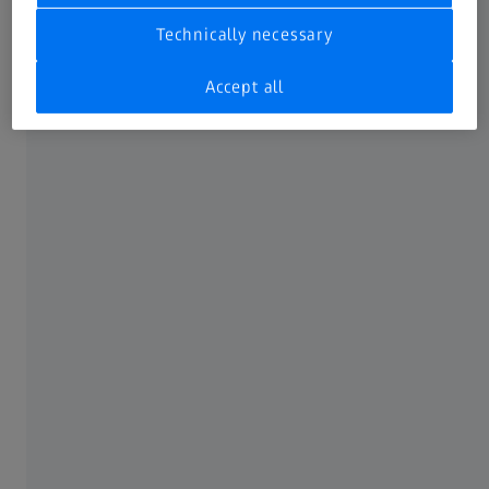
Analiza sastava materijala
Analiza strukture, topografije i hemijskog
Technically necessary
sastava
Accept all
Izazovi:
Karakterizacija i hemijski sastav osnovnog
materijala i sirovog praha
Ocena kvaliteta materijala: poroznost, pukotine,
struktura zrna, kritične inkluzije
Prednosti koje vam donosi ZEISS:
Svetlosna mikroskopija: snimanje velikih čestica
praha ili sirovog materijala
Skener elektronske mikroskopije: ZEISS SmartPI
softver automatski vrši EDX merenja i otkriva
hemijski sastav materijala