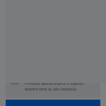
ZEISS Academy Metrology
Vaša individualna metrološka obuka
#measuringhero
Pridružite se zajednici i steknite uvid u
relevantne teme iz oblasti metrologije, kao i
korisne savete i smernice za vaše merne
zadatke.
Priče o uspehu
Pronađite specifične priče o uspehu i
dodatne teme za vašu industriju