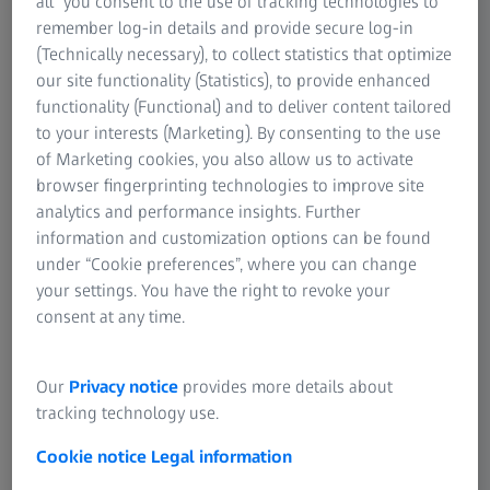
all” you consent to the use of tracking technologies to
remember log-in details and provide secure log-in
(Technically necessary), to collect statistics that optimize
our site functionality (Statistics), to provide enhanced
functionality (Functional) and to deliver content tailored
to your interests (Marketing). By consenting to the use
of Marketing cookies, you also allow us to activate
browser fingerprinting technologies to improve site
nog jastuka, potpuno osvetljenje
Ostaci izduvnih gasova na izlaznom ventilu,
analytics and performance insights. Further
ina polja (EDF), uvećanje: 259×
osvetljenje, proširena dubina polja (EDF), uv
information and customization options can be found
under “Cookie preferences”, where you can change
your settings. You have the right to revoke your
Ključne karakteristike
consent at any time.
Our
Privacy notice
provides more details about
Pametan dizajn
tracking technology use.
Vaš Smartzoom 5 integriše napredne tehnologije za
Cookie notice
Legal information
kontrolu i osiguranje kvaliteta (QA/QC).