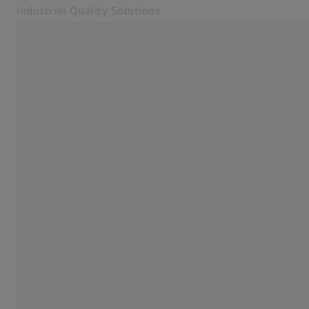
Industrial Quality Solutions
Otvara se u zasebnoj kartici
Industrije
Industrijska mikroskopija
Softver
Sistemi
Usluge
O nama
Kontakt
Newsletter
Povezane ZEISS veb lokacije
#HandsOnMetrology
ZEISS Microscopy
ZEISS Grupa Srbija