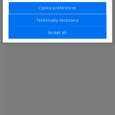
Ovaj digitalni mikroskop karakteriše integracija više
Cookie preferences
komponenti: optički motor kombinuje funkcije zuma,
pregledne kamere i koaksijalnog osvetljenja u jednom
Technically necessary
kompaktnom modulu.
Accept all
Smartzoom 5 kontinuirano nadgleda stanje svih glavnih
komponenti i automatski koriguje odstupanja.
Pametan radni tok
Smartzoom 5 ima makro režim snimanja koji optimizuje
radni tok za ponovljene analize uzoraka iste vrste, vodeći
korisnika korak po korak.
Integrisani grafički korisnički interfejs za kontrolu i
osiguranje kvaliteta (QA/QC), u kombinaciji sa
upravljanjem pokretima, omogućava besprekoran radni