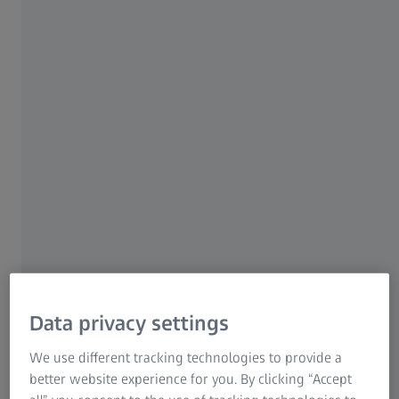
intuitivna upotreba omogućava čak i
neobučenim korisnicima postizanje vrhunskih
rezultata. Koliko lako? Smartzoom 5 ima
makro režim snimanja koji optimizuje radni
tok za ponovljene analize uzoraka iste vrste,
vodeći korisnika korak po korak.
ZEISS Smartzoom 5
Data privacy settings
We use different tracking technologies to provide a
better website experience for you. By clicking “Accept