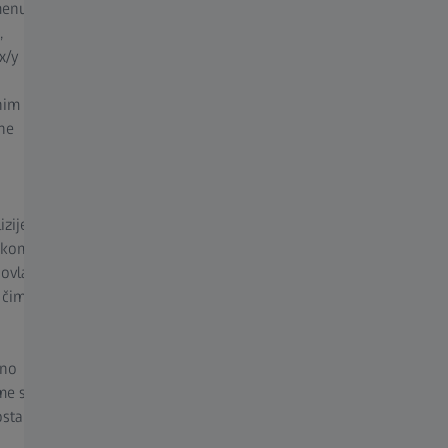
menu i
jednostavnom.
,
x/y
Moguće je kreirati i memorisati prilagođene,
sekvencijalne radne tokove, čime se osigurava
nim
njihovo dosledno i ponovljivo izvršavanje, čak i
ene
bez detaljnog razumevanja mikroskopskih
tehnika.
Za optimalne uslove pravljenja slika, funkcija
zije.
„Najbolja slika“ omogućava vam da jednim
rkom,
klikom pregledate seriju snimaka sa različitim
ovlači
postavkama osvetljenja i obrade, uključujući
 čime
HDR, redukciju šuma i izoštravanje. Na taj
način možete lako da odaberete najbolju sliku
za vašu primenu.
sno
ime se
ostanu