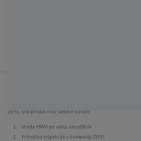
vrednosti (mernih rezultata) sa naznačenom
mernom jedinicom i mernom nesigurnošću
Naznaku specifikacije (u slučaju izjava o
usaglašenosti)
Poreklo specifikacije
Kako se vrši kalibracija ZEISS opreme za testiranje?
Kada naručite koordinatnu mernu mašinu od kompanije
ZEISS, ona prolazi kroz sledeće korake:
Izrada KMM po vašoj narudžbini
Prihvatna inspekcija u kompaniji ZEISS