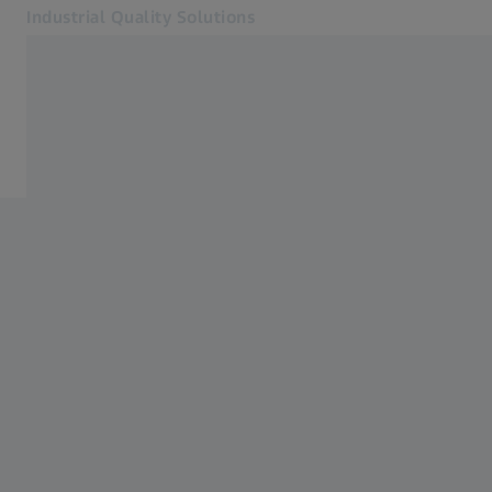
Industrial Quality Solutions
Otvara se u zasebnoj kartici
Industrije
ZEISS usluge merenja
Softver
Sistemi
Usluge
O nama
Kontakt
Newsletter
Povezane ZEISS veb lokacije
#HandsOnMetrology
ZEISS Microscopy
ZEISS Grupa Srbija