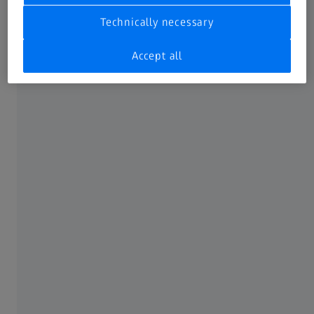
Technically necessary
Accept all
Kalibracija KMM sa kontaktnim senzorima