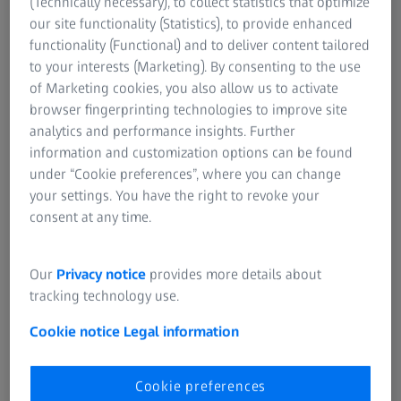
(Technically necessary), to collect statistics that optimize
our site functionality (Statistics), to provide enhanced
functionality (Functional) and to deliver content tailored
Kalibracija KMM sa optičkim senzorima
to your interests (Marketing). By consenting to the use
(2D)
of Marketing cookies, you also allow us to activate
browser fingerprinting technologies to improve site
analytics and performance insights. Further
information and customization options can be found
under “Cookie preferences”, where you can change
your settings. You have the right to revoke your
consent at any time.
Our
Privacy notice
provides more details about
tracking technology use.
Cookie notice
Legal information
Cookie preferences