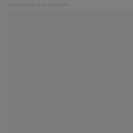
Industrial Quality Solutions
Otvara se u zasebnoj kartici
Industrije
Automatizovana rešenja
Softver
Sistemi
Usluge
O nama
Kontakt
Newsletter
Povezane ZEISS veb lokacije
#HandsOnMetrology
ZEISS Microscopy
ZEISS Grupa Srbija