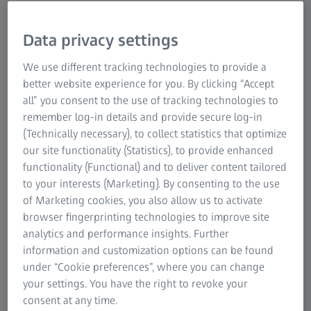
proizvoda
Data privacy settings
We use different tracking technologies to provide a
better website experience for you. By clicking “Accept
all” you consent to the use of tracking technologies to
remember log-in details and provide secure log-in
(Technically necessary), to collect statistics that optimize
our site functionality (Statistics), to provide enhanced
functionality (Functional) and to deliver content tailored
to your interests (Marketing). By consenting to the use
of Marketing cookies, you also allow us to activate
browser fingerprinting technologies to improve site
analytics and performance insights. Further
Brza implementacija serijskih merenja
information and customization options can be found
under “Cookie preferences”, where you can change
ATOS Q optički 3D senzor brzo snima detaljne informacije
your settings. You have the right to revoke your
o kvalitetu malih i srednjih delova, postavljenih na
consent at any time.
motorizovani rotacioni sto. Kako bi objekti bili u