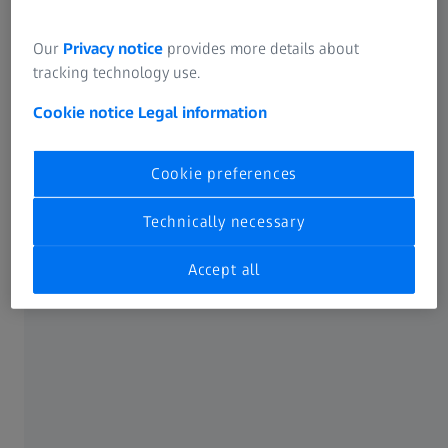
potpunosti snimljeni, ATOS senzor ih skenira iz različitih
uglova. Blue Light Equalizer omogućava projekciju brzih
Our
Privacy notice
provides more details about
linija, što omogućava kratka vremena merenja čak i na
tracking technology use.
zahtevnim površinama.
Cookie notice
Legal information
Cookie preferences
Technically necessary
Accept all