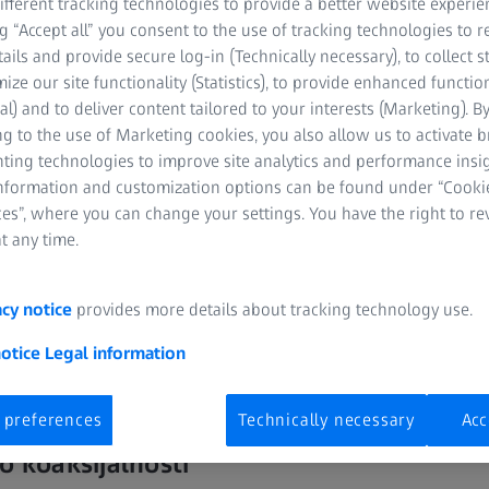
fferent tracking technologies to provide a better website experie
ng “Accept all” you consent to the use of tracking technologies to
tails and provide secure log-in (Technically necessary), to collect st
mize our site functionality (Statistics), to provide enhanced function
al) and to deliver content tailored to your interests (Marketing). B
g to the use of Marketing cookies, you also allow us to activate 
nting technologies to improve site analytics and performance insig
information and customization options can be found under “Cooki
es”, where you can change your settings. You have the right to r
ložaja u rotacionim komponentama
t any time.
položaja, kao što je koaksijalnost, neophodno je za nesmetano fun
tupanja mogu dovesti do abrazivnih oštećenja i kvarova tokom ra
acy notice
provides more details about tracking technology use.
ju proizvodne tolerancije.
notice
Legal information
 preferences
Technically necessary
Acc
o koaksijalnosti