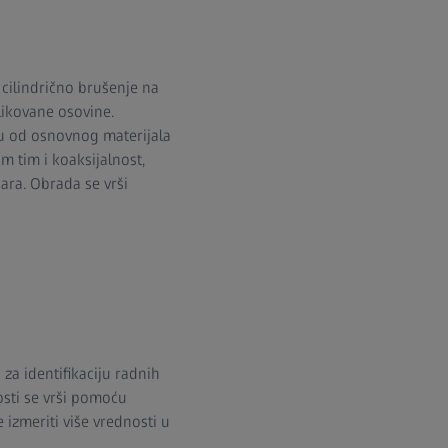
cilindrično brušenje na
likovane osovine.
žu od osnovnog materijala
 tim i koaksijalnost,
ara. Obrada se vrši
 za identifikaciju radnih
osti se vrši pomoću
 izmeriti više vrednosti u