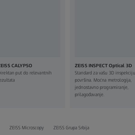
ZEISS CALYPSO
ZEISS INSPECT Optical 3D
irektan put do relevantnih
Standard za vašu 3D inspekcij
ezultata
površina. Moćna metrologija,
jednostavno programiranje,
prilagođavanje.
ZEISS Microscopy
ZEISS Grupa Srbija