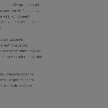
, oni takođe ograničavaju
aciono simetrične delove,
 se više komponenti,
bliku i položaju i dalje
1.
 bolje razumeli
 referentnom osom,
ar ove zone tolerancije od
 smatra van tolerancije ako
ela. Bregasta osovina
čno sa ukupnom osom
ksimalno dozvoljene