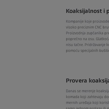
Koaksijalnost i
Kompanije koje proizvode 
visoko preciznim CNC brus
Proizvodnja zupčanika pre
poprečno na osu. Glatkoća
nisu tačne. Pridržavanje k
pomoću specijalnih bušili
Provera koaksij
Danas se merenje koaksijaln
komada koji zahtevaju dod
mernih uređaja koji korist
samo jednom prolazu ili na