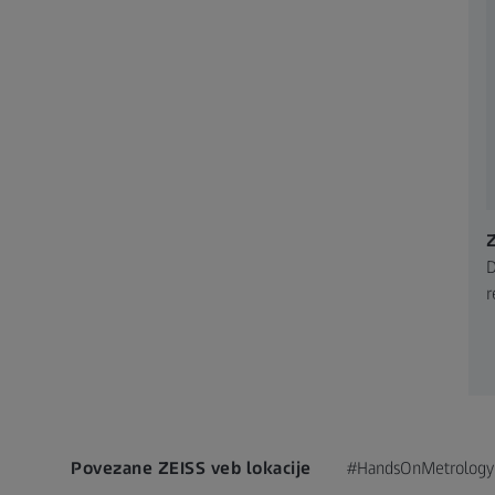
D
r
Povezane ZEISS veb lokacije
#HandsOnMetrology