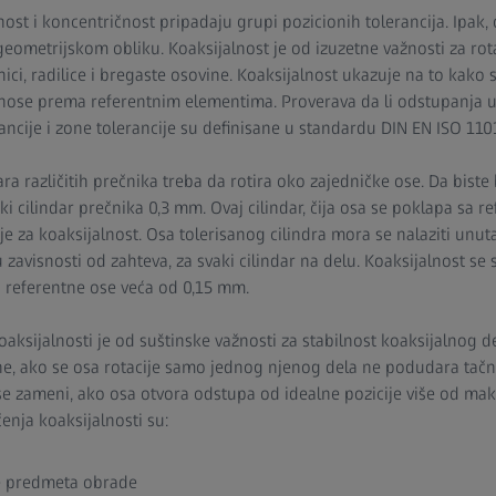
nost i koncentričnost pripadaju grupi pozicionih tolerancija. Ipak
eometrijskom obliku. Koaksijalnost je od izuzetne važnosti za rot
ici, radilice i bregaste osovine. Koaksijalnost ukazuje na to kako
ose prema referentnim elementima. Proverava da li odstupanja u o
ancije i zone tolerancije su definisane u standardu DIN EN ISO 110
ara različitih prečnika treba da rotira oko zajedničke ose. Da biste
ski cilindar prečnika 0,3 mm. Ovaj cilindar, čija osa se poklapa sa
je za koaksijalnost. Osa tolerisanog cilindra mora se nalaziti unut
 zavisnosti od zahteva, za svaki cilindar na delu. Koaksijalnost se
i referentne ose veća od 0,15 mm.
ksijalnosti je od suštinske važnosti za stabilnost koaksijalnog d
e, ako se osa rotacije samo jednog njenog dela ne podudara ta
se zameni, ako osa otvora odstupa od idealne pozicije više od ma
enja koaksijalnosti su:
e predmeta obrade