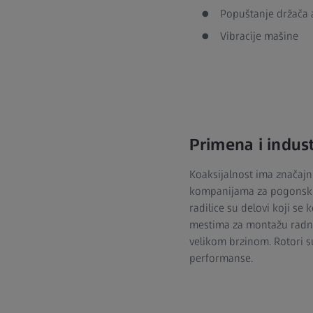
Popuštanje držača 
Vibracije mašine
Primena i indus
Koaksijalnost ima značajn
kompanijama za pogonsku t
radilice su delovi koji se
mestima za montažu radno
velikom brzinom. Rotori s
performanse.