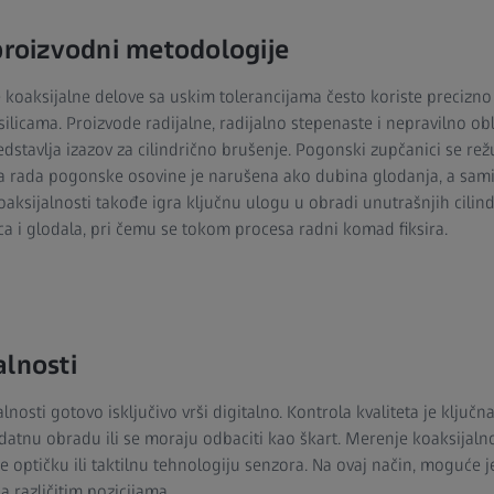
 proizvodni metodologije
koaksijalne delove sa uskim tolerancijama često koriste precizno 
ilicama. Proizvode radijalne, radijalno stepenaste i nepravilno ob
dstavlja izazov za cilindrično brušenje. Pogonski zupčanici se re
 rada pogonske osovine je narušena ako dubina glodanja, a samim
oaksijalnosti takođe igra ključnu ulogu u obradi unutrašnjih cilind
ca i glodala, pri čemu se tokom procesa radni komad fiksira.
alnosti
osti gotovo isključivo vrši digitalno. Kontrola kvaliteta je ključna
atnu obradu ili se moraju odbaciti kao škart. Merenje koaksijaln
e optičku ili taktilnu tehnologiju senzora. Na ovaj način, moguće je
 različitim pozicijama.