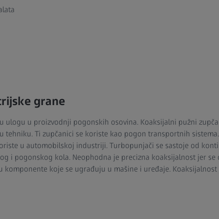
alata
trijske grane
u ulogu u proizvodnji pogonskih osovina. Koaksijalni pužni zupča
ehniku. Ti zupčanici se koriste kao pogon transportnih sistema.
 koriste u automobilskoj industriji. Turbopunjači se sastoje od kon
g i pogonskog kola. Neophodna je precizna koaksijalnost jer se 
u komponente koje se ugrađuju u mašine i uređaje. Koaksijalnost j