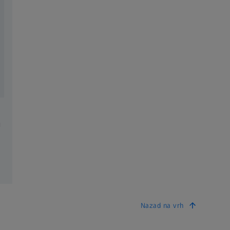
u
Nazad na vrh