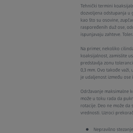
Tehnički termini koaksijal
dozvoljena odstupanja u g
kao što su osovine, zupčan
raspoređenih duž ose, odn
ispunjavaju zahteve. Toler
Na primer, nekoliko cilind
koaksijalnost, zamislite u
predstavlja zonu toleranci
0,3 mm. Ovo takođe važi, u
je udaljenost između ose 
Održavanje maksimalne koa
može u toku rada da pukn
rotacije. Deo ne može da 
vrednosti. Uzroci prekorač
Nepravilno stezanj