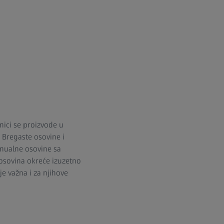
nici se proizvode u
 Bregaste osovine i
tinualne osovine sa
osovina okreće izuzetno
e važna i za njihove