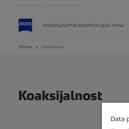
Industrial Quality Solutions
Otvara se u zasebnoj kartici
Industrije
Softver
Sistemi
Usluge
O nama
Početna
Koaksijalnost
Koaksijalnost
Data p