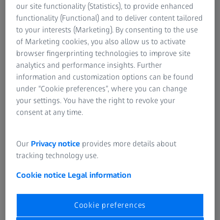
our site functionality (Statistics), to provide enhanced
U fokusu medicinske tehnologije su bezbednost i zdravlje
functionality (Functional) and to deliver content tailored
pacijenata. Iz tog razloga, industrija medicinske
to your interests (Marketing). By consenting to the use
tehnologije je jedna od najstrože regulisanih industrija.
of Marketing cookies, you also allow us to activate
ZEISS razume zahteve i izazove sa kojima se kompanije
browser fingerprinting technologies to improve site
suočavaju.
analytics and performance insights. Further
information and customization options can be found
Globalne kompanije moraju da ispunjavaju propise
under “Cookie preferences”, where you can change
različitih nadležnih institucija. U Evropi, na primer, ova
your settings. You have the right to revoke your
pravila su definisana u različitim EC direktivama (propisi i
consent at any time.
smernice Evropskih zajednica) i sažeta u MDR (Regulativa
o medicinskim uređajima). U SAD, relevantno regulatorno
Our
Privacy notice
provides more details about
telo je Administracija za hranu i lekove (FDA). Primenjuju
tracking technology use.
se i posebne smernice u Kini, Kanadi, Južnoj Americi i na
drugim mestima.
Cookie notice
Legal information
Cookie preferences