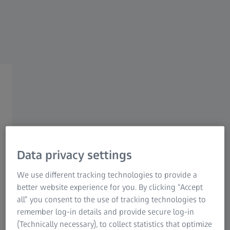
ZEISS REŠENJA ZA MEDICINSKU INDUSTRIJU​
Kvalitet i usklađenost​
Data privacy settings
Regulatorni
We use different tracking technologies to provide a
better website experience for you. By clicking “Accept
all” you consent to the use of tracking technologies to
Savladajte izazove strogo regulisane
remember log-in details and provide secure log-in
industrijske grane.
(Technically necessary), to collect statistics that optimize