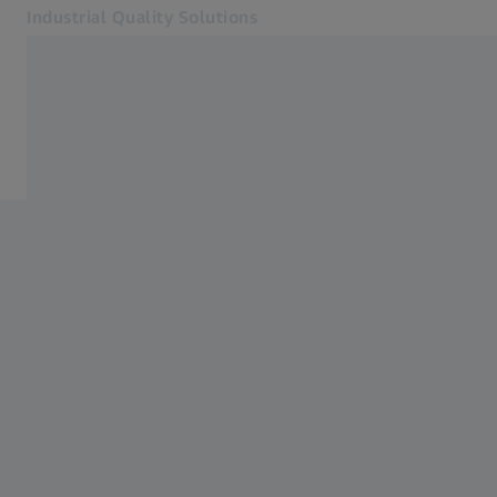
Industrial Quality Solutions
Otvara se u zasebnoj kartici
Industrije
E-Motor
Softver
Sistemi
Usluge
O nama
Kontakt
Newsletter
Povezane ZEISS veb lokacije
#HandsOnMetrology
ZEISS Microscopy
ZEISS Grupa Srbija