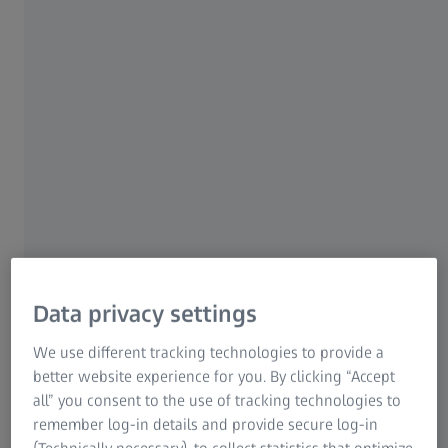
Performanse e-motora kroz kvalitet
rotora i osovine
Uske tolerancije i kritični parametri
Rotor se sastoji od osovine, paketa limova i ugrađenih
stalnih magneta. Visoke performanse i brzina e-motora
zahtevaju da rotor ispunjava izuzetno stroge tolerancije
oblika i položaja, što nameće potrebu za preciznom
inspekcijom. Jedan od glavnih faktora koji utiču na
performanse i efikasnost e-motora je upravo vazdušni
Data privacy settings
razmak između rotora i statorskog otvora. Takođe je od
kritičnog značaja za bezbednost i pouzdanost.
We use different tracking technologies to provide a
better website experience for you. By clicking “Accept
all” you consent to the use of tracking technologies to
remember log-in details and provide secure log-in
Ključni izazovi u obezbeđivanju kvaliteta