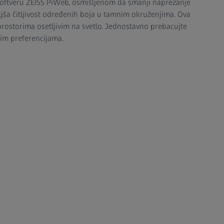
softveru ZEISS PiWeb, osmišljenom da smanji naprezanje
jša čitljivost određenih boja u tamnim okruženjima. Ova
prostorima osetljivim na svetlo. Jednostavno prebacujte
im preferencijama.