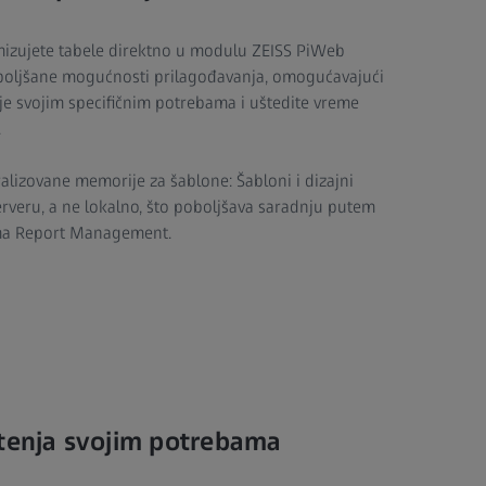
mizujete tabele direktno u modulu ZEISS PiWeb
oboljšane mogućnosti prilagođavanja, omogućavajući
aje svojim specifičnim potrebama i uštedite vreme
.
ralizovane memorije za šablone: Šabloni i dizajni
rveru, a ne lokalno, što poboljšava saradnju putem
ema Report Management.
štenja svojim potrebama