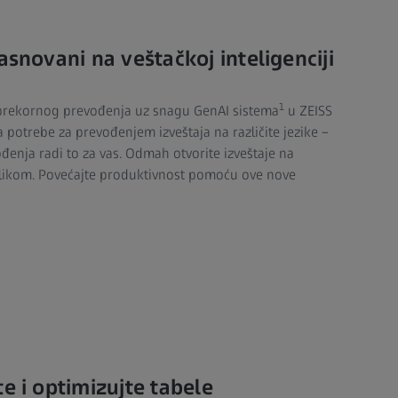
asnovani na veštačkoj inteligenciji
1
rekornog prevođenja uz snagu GenAI sistema
u ZEISS
 potrebe za prevođenjem izveštaja na različite jezike –
đenja radi to za vas. Odmah otvorite izveštaje na
likom. Povećajte produktivnost pomoću ove nove
e i optimizujte tabele