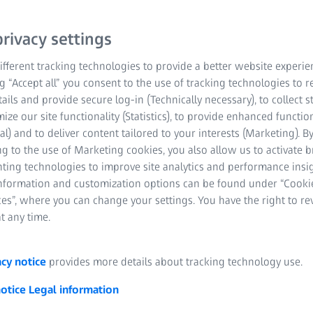
rivacy settings
fferent tracking technologies to provide a better website experie
ng “Accept all” you consent to the use of tracking technologies to
tails and provide secure log-in (Technically necessary), to collect st
mize our site functionality (Statistics), to provide enhanced function
al) and to deliver content tailored to your interests (Marketing). B
g to the use of Marketing cookies, you also allow us to activate 
nting technologies to improve site analytics and performance insig
information and customization options can be found under “Cooki
es”, where you can change your settings. You have the right to r
PiWeb 2026 – Nove istaknute f
t any time.
 za verziju 2026 donosi brojne nove funkcije, poboljšanja i dodatne p
nalizu podataka bili jednostavniji i efikasniji. Uz novu verziju pobolj
acy notice
provides more details about tracking technology use.
mo prevod izveštaja zasnovan na veštačkoj inteligenciji, kao i nove fu
notice
Legal information