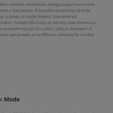
đenu kontrolu obaveštenja, omogućavajući korisnicima
mati e-mail poruke. Prilagodite obaveštenja da biste
ja, u skladu sa svojim željama, kako biste bili
otrebno. Primajte ažuriranja za merenja izvan tolerancija,
 probleme koji još nisu rešeni. Sada su dostupne i e-
, koje vam pomažu da se efikasno usredotočite na hitne
rk Mode