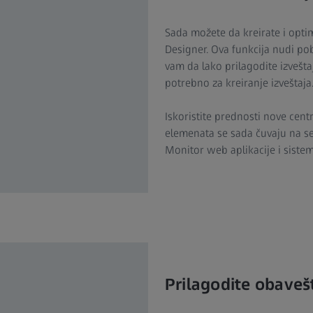
Sada možete da kreirate i opti
Designer. Ova funkcija nudi p
vam da lako prilagodite izvešt
potrebno za kreiranje izveštaja
Iskoristite prednosti nove cent
elemenata se sada čuvaju na se
Monitor web aplikacije i sist
Prilagodite obave