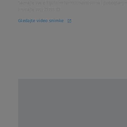
Saznajte sve o ključnim funkcionalnostima i poboljšanjima 
kreirajte svoj ZEISS ID.
Gledajte video snimke