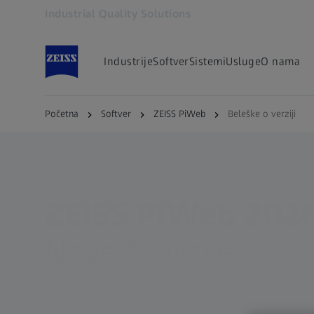
Industrial Quality Solutions
Otvara se u zasebnoj kartici
Industrije
Softver
Sistemi
Usluge
O nama
Početna
Softver
ZEISS PiWeb
Beleške o verziji
ZEISS PiWeb 202
Nove funkcije u ov