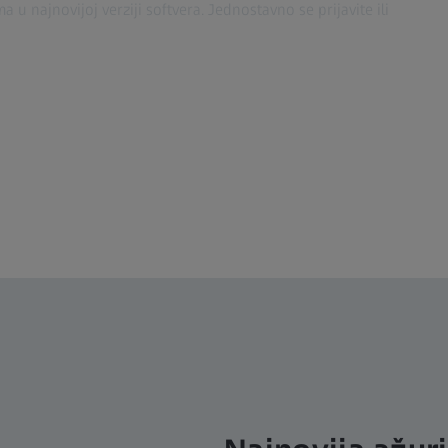
u najnovijoj verziji softvera. Jednostavno se prijavite ili