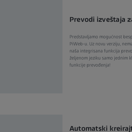
Prevodi izveštaja z
Predstavljamo mogućnost besp
PiWeb-u. Uz novu verziju, nema
naša integrisana funkcija prevo
željenom jeziku samo jednim k
funkcije prevođenja!
Automatski kreirajt