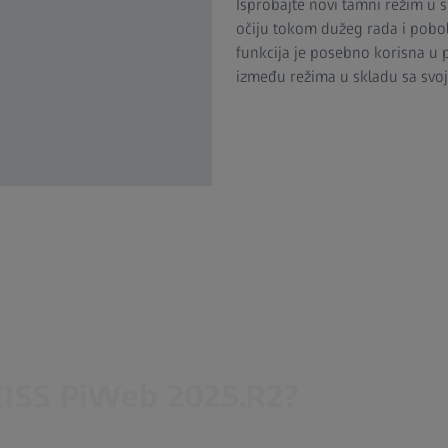
Isprobajte novi tamni režim u 
očiju tokom dužeg rada i pobol
funkcija je posebno korisna u 
između režima u skladu sa svoj
ZEISS PiWeb 2025.R2?