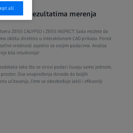
ept all
rikaz sa rezultatima merenja
softvera ZEISS CALYPSO i ZEISS INSPECT: Sada možete da
rama oblika direktno u interaktivnom CAD prikazu. Pored
osečne vrednosti zajedno sa svojim podacima. Analiza
e bila intuitivnija!
podataka tako što se sirovi podaci čuvaju samo jednom,
 prostor. Ova unapređenja dovode do boljih
a učitavanja, čime se obezbeđuje lakši i efikasniji