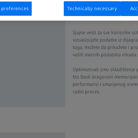
 preferences
Technically necessary
Acc
Povećajte 3D CAD p
Sjajne vesti za sve korisnike 
vizualizujete podatke iz dijag
toga, možete da prikažete i pr
vaših mernih podataka nikada nij
Optimizovali smo skladištenje 
što štedi dragoceni memorijski
performansi i smanjenog vremen
radni proces.