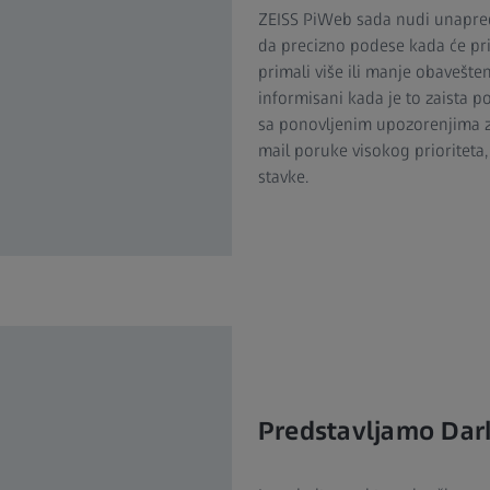
ZEISS PiWeb sada nudi unapre
da precizno podese kada će pri
primali više ili manje obavešten
informisani kada je to zaista p
sa ponovljenim upozorenjima za
mail poruke visokog prioriteta
stavke.
Predstavljamo Da