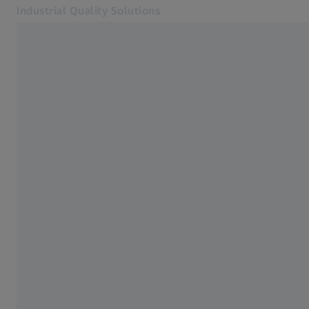
Industrial Quality Solutions
Otvara se u zasebnoj kartici
Industrije
ZEISS CALYPSO
Softver
Sistemi
Usluge
O nama
Kontakt
Newsletter
Povezane ZEISS veb lokacije
#HandsOnMetrology
ZEISS Microscopy
ZEISS Grupa Srbija