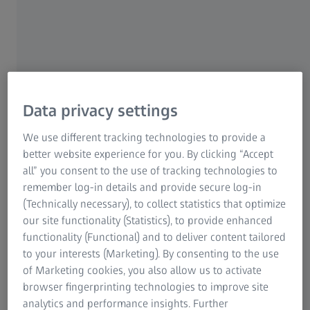
Opšte opcije
Otkrijte kako možete učiniti ZEISS CALYPSO još moćnijim i
povećati svoju produktivnost.
Data privacy settings
We use different tracking technologies to provide a
better website experience for you. By clicking “Accept
all” you consent to the use of tracking technologies to
remember log-in details and provide secure log-in
(Technically necessary), to collect statistics that optimize
our site functionality (Statistics), to provide enhanced
functionality (Functional) and to deliver content tailored
to your interests (Marketing). By consenting to the use
ZEISS CALYPSO planner
of Marketing cookies, you also allow us to activate
browser fingerprinting technologies to improve site
Sa opcijom ZEISS CALYPSO planner, planovi merenja se
analytics and performance insights. Further