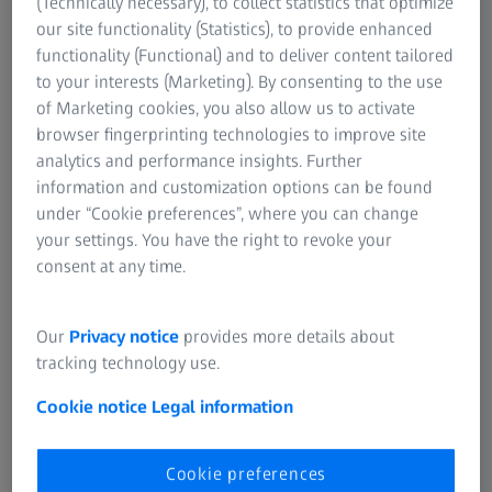
(Technically necessary), to collect statistics that optimize
Pojedinačni delovi, sve do vrlo velikih
our site functionality (Statistics), to provide enhanced
functionality (Functional) and to deliver content tailored
dimenzija
to your interests (Marketing). By consenting to the use
Proces livenja u pesku može dovesti do većih odstupanja
of Marketing cookies, you also allow us to activate
u odnosu na druge metode oblikovanja. Osiguranje
browser fingerprinting technologies to improve site
kvaliteta je od ključnog značaja kako bi odlivci ispunili
analytics and performance insights. Further
standarde u pogledu čvrstoće, trajnosti i tačnosti
information and customization options can be found
dimenzija. U bezbednosno kritičnim primenama, stroga
under “Cookie preferences”, where you can change
kontrola kvaliteta je neophodna radi usklađenosti sa
your settings. You have the right to revoke your
bezbednosnim standardima.
consent at any time.
Our
Privacy notice
provides more details about
tracking technology use.
Cookie notice
Legal information
Cookie preferences