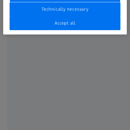
Technically necessary
Accept all
Livenje pod pritiskom
Spoj brzine i efikasnosti
Procesi livenja pod pritiskom omogućavaju brzu masovnu
proizvodnju komponenti. Kontrole kvaliteta u realnom
vremenu ključne su za održavanje kvaliteta pri visokim
proizvodnim brzinama. Među najčešće praćenim