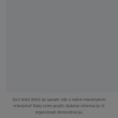
Sandcasting OnePager EN
300 KB
Preuzmi
prikaži više
Obratite nam se
Da li biste želeli da saznate više o našim industrijskim
rešenjima? Rado ćemo pružiti dodatne informacije ili
organizovati demonstraciju.