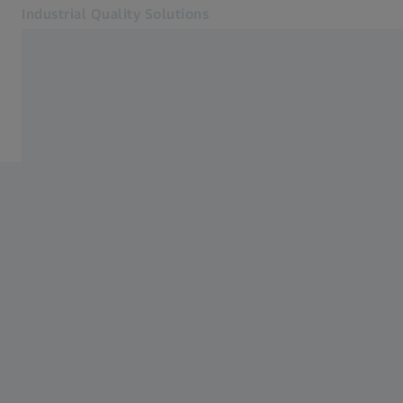
Industrial Quality Solutions
Otvara se u zasebnoj kartici
Industrije
Industrije
Softver
Sistemi
Usluge
O nama
Kontakt
Newsletter
Povezane ZEISS veb lokacije
#HandsOnMetrology
ZEISS Microscopy
ZEISS Grupa Srbija