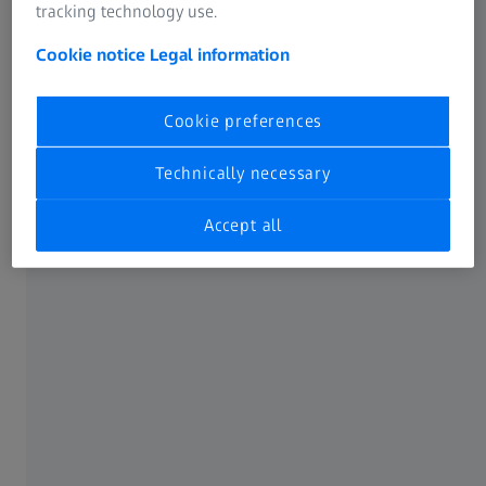
tracking technology use.
izrade pre procesa montaže. Zbog njihovih brojnih
zakrivljenja, ove delove je teško precizno izmeriti pomoću
Cookie notice
Legal information
taktilnih rešenja ili statičkih optičkih sistema. Podrazumeva
se da su preciznost i brzina neophodni. Fleksibilni
Cookie preferences
automatizovani 3D sistemi za merenje ne samo da
omogućavaju rano uočavanje grešaka u proizvodnji, već i
Technically necessary
podižu produktivnost i otklanjaju dileme oko pravilnog
sklapanja delova.
Accept all